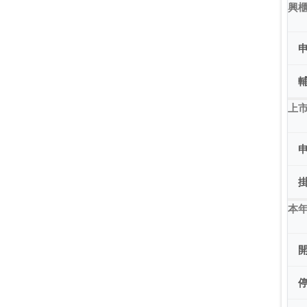
興
上市
本