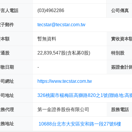
發言人電話
(03)4962286
公司傳真
電子郵件
tecstar@tecstar.com.tw
資本額
暫無資料
實收資本
普通股
22,839,547股(含私募0股)
特別股
解散日期
-
簽證會計
公司網址
https://www.tecstar.com.tw
公司地址
326桃園市楊梅區高獅路820之1號(聯絡地:高獅
股務代理
第一金證券股份有限公司
股務電話
股務地址
10688台北市大安區安和路一段27號6樓