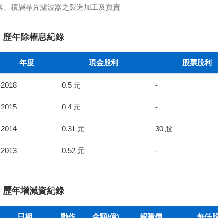
器、積層晶片濾波器之製造加工及買賣
歷年除權息紀錄
年度
現金股利
股票股利
2018
0.5 元
-
2015
0.4 元
-
2014
0.31 元
30 股
2013
0.52 元
-
歷年增減資紀錄
日期
動作
金額(億)
認購價
每仟