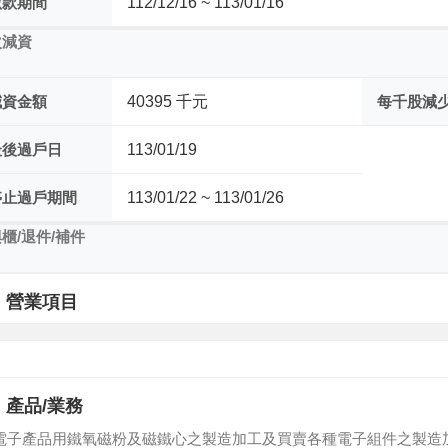
繳款期間
112/12/16 ~ 113/01/16
次減資
減資金額
40395 千元
每千股減
最後過戶日
113/01/19
停止過戶期間
113/01/22 ~ 113/01/26
櫃/退件/補件
營業項目
產品/業務
電子產品用鐵氧磁粉及磁鐵心之製造加工及買賣各種電子組件之製造