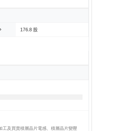
少
176.8 股
加工及買賣積層晶片電感、積層晶片變壓