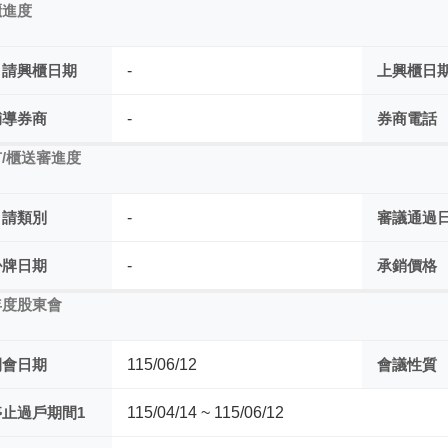
櫃進度
申請興櫃日期
-
上興櫃日
輔導券商
-
券商電話
/櫃送審進度
申請類別
-
審議通過
掛牌日期
-
承銷價格
年度股東會
開會日期
115/06/12
會議性質
停止過戶期間1
115/04/14 ~ 115/06/12