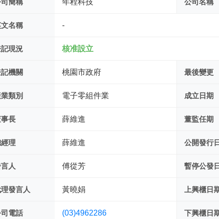
公司簡稱
年程科技
公司名稱
英文名稱
-
登記現況
核准設立
登記機關
桃園市政府
最後變更
產業類別
電子零組件業
成立日期
董事長
薛維進
董監任期
總經理
薛維進
公開發行
發言人
傅從芳
暫停公發
代理發言人
黃曉娟
上興櫃日
公司電話
(03)4962286
下興櫃日