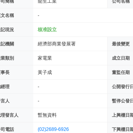
公司簡稱
龍生工業
公司名稱
英文名稱
-
登記現況
核准設立
登記機關
經濟部商業發展署
最後變更
產業類別
家電業
成立日期
董事長
黃子成
董監任期
總經理
-
公開發行
發言人
-
暫停公發
代理發言人
暫無資料
上興櫃日
公司電話
(02)2689-6926
下興櫃日