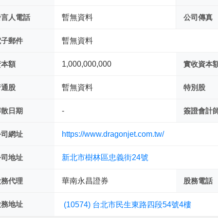
發言人電話
暫無資料
公司傳真
電子郵件
暫無資料
資本額
1,000,000,000
實收資本
普通股
暫無資料
特別股
解散日期
-
簽證會計
公司網址
https://www.dragonjet.com.tw/
公司地址
新北市樹林區忠義街24號
股務代理
華南永昌證券
股務電話
股務地址
(10574) 台北市民生東路四段54號4樓