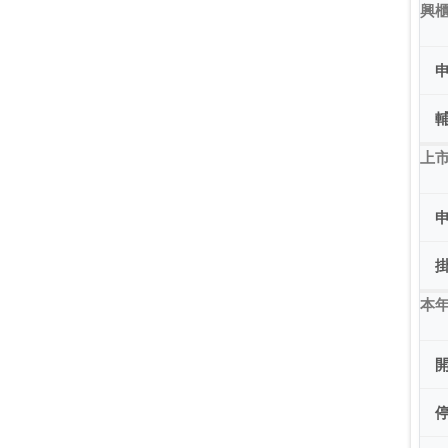
興
上市
本