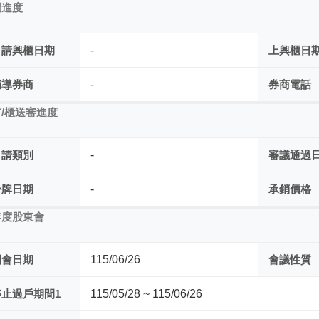
櫃進度
申請興櫃日期
-
上興櫃日
輔導券商
-
券商電話
/櫃送審進度
申請類別
-
審議通過
掛牌日期
-
承銷價格
年度股東會
開會日期
115/06/26
會議性質
停止過戶期間1
115/05/28 ~ 115/06/26