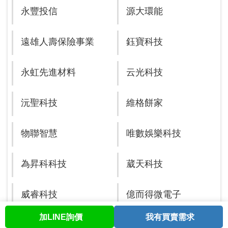
永豐投信
源大環能
遠雄人壽保險事業
鈺寶科技
永虹先進材料
云光科技
沅聖科技
維格餅家
物聯智慧
唯數娛樂科技
為昇科科技
葳天科技
威睿科技
億而得微電子
加LINE詢價
我有買賣需求
首頁
股票查詢
討論區
與我聯繫
會員中心
研晶光電
亞果遊艇開發