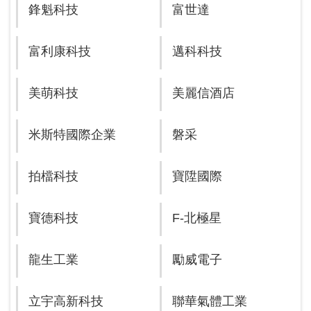
鋒魁科技
富世達
富利康科技
邁科科技
美萌科技
美麗信酒店
米斯特國際企業
磐采
拍檔科技
寶陞國際
寶德科技
F-北極星
龍生工業
勵威電子
立宇高新科技
聯華氣體工業