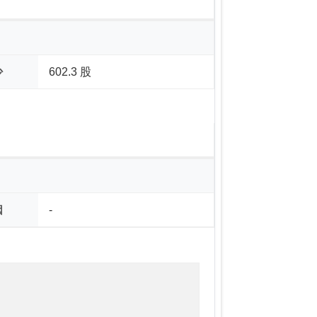
少
602.3 股
因
-