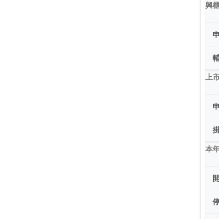
興
上市
本