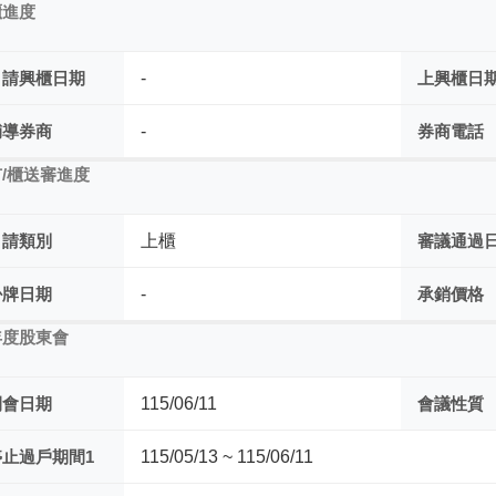
櫃進度
申請興櫃日期
-
上興櫃日
輔導券商
-
券商電話
/櫃送審進度
申請類別
上櫃
審議通過
掛牌日期
-
承銷價格
年度股東會
開會日期
115/06/11
會議性質
停止過戶期間1
115/05/13 ~ 115/06/11