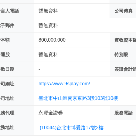
發言人電話
暫無資料
公司傳真
電子郵件
暫無資料
資本額
800,000,000
實收資本
普通股
暫無資料
特別股
解散日期
-
簽證會計
公司網址
https://www.9splay.com/
公司地址
臺北市中山區南京東路3段103號10樓
股務代理
永豐金證券
股務電話
股務地址
(10044)台北市博愛路17號3樓