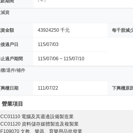
繳款期間
- ~ -
次減資
減資金額
43924250 千元
每千股減
最後過戶日
115/07/03
停止過戶期間
115/07/06 ~ 115/07/10
櫃/退件/補件
下興櫃日期
111/07/22
下興櫃原
營業項目
CC01110 電腦及其週邊設備製造業
CC01120 資料儲存媒體製造及複製業
F109070 文教、樂器、育樂用品批發業