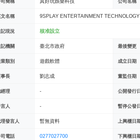
公司簡稱
真好玩娛樂科技
公司名稱
英文名稱
9SPLAY ENTERTAINMENT TECHNOLOGY 
登記現況
核准設立
登記機關
臺北市政府
最後變更
產業類別
遊戲軟體
成立日期
董事長
劉志成
董監任期
總經理
-
公開發行
發言人
-
暫停公發
代理發言人
暫無資料
上興櫃日
公司電話
0277027700
下興櫃日