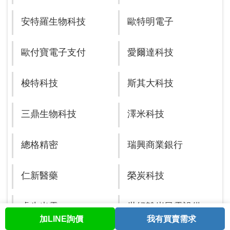
安特羅生物科技
歐特明電子
歐付寶電子支付
愛爾達科技
梭特科技
斯其大科技
三鼎生物科技
澤米科技
總格精密
瑞興商業銀行
仁新醫藥
榮炭科技
睿生光電
世紀離岸風電設備
加LINE詢價
我有買賣需求
首頁
股票查詢
討論區
與我聯繫
會員中心