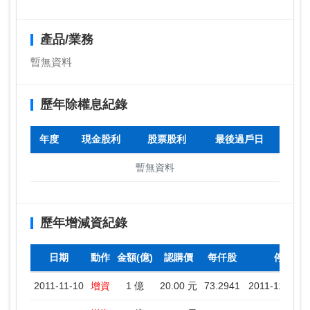
產品/業務
暫無資料
歷年除權息紀錄
年度
現金股利
股票股利
最後過戶日
暫無資料
歷年增減資紀錄
日期
動作
金額(億)
認購價
每仟股
停止過
2011-11-10
增資
1 億
20.00 元
73.2941
2011-11-11 ~