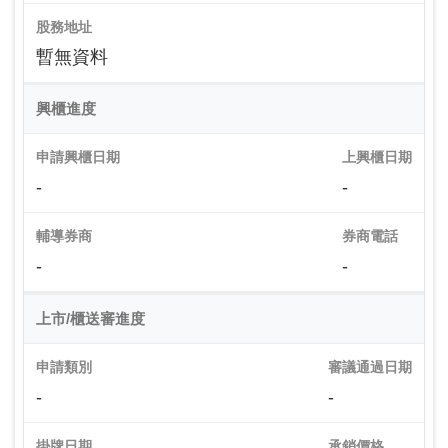
股務地址
暫無資料
興櫃進度
申請興櫃日期
上興櫃日期
-
-
輔導券商
券商電話
-
-
上市/櫃送審進度
申請類別
審議通過日期
-
-
掛牌日期
承銷價格