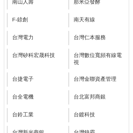
南山人壽
那米亞發酵
F-錼創
南天有線
台灣電力
台灣仁本服務
台灣矽科宏晟科技
台灣數位寬頻有線電
視
台捷電子
台灣金聯資產管理
台全電機
台北富邦商銀
台鈴工業
台鍍科技
台灣新光商銀
台灣錄霸