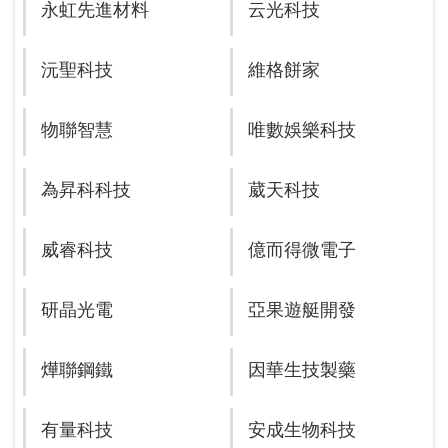
永虹先進材料
云光科技
沅聖科技
維格餅家
物聯智慧
唯數娛樂科技
為昇科科技
葳天科技
威睿科技
億而得微電子
研晶光電
亞果遊艇開發
燁聯鋼鐵
因華生技製藥
有量科技
安成生物科技